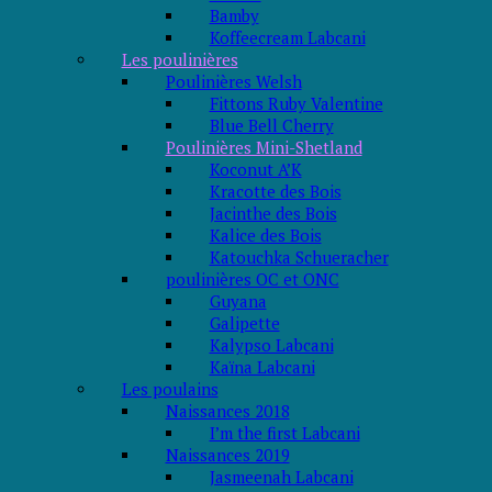
Bamby
Koffeecream Labcani
Les poulinières
Poulinières Welsh
Fittons Ruby Valentine
Blue Bell Cherry
Poulinières Mini-Shetland
Koconut A’K
Kracotte des Bois
Jacinthe des Bois
Kalice des Bois
Katouchka Schueracher
poulinières OC et ONC
Guyana
Galipette
Kalypso Labcani
Kaïna Labcani
Les poulains
Naissances 2018
I’m the first Labcani
Naissances 2019
Jasmeenah Labcani