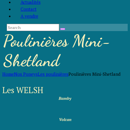
Actualités
Contact
A vendre
Poulinières Mini-
Shetland
Home
Nos Poneys
Les poulinières
Poulinières Mini-Shetland
Les WELSH
Bamby
Volcan