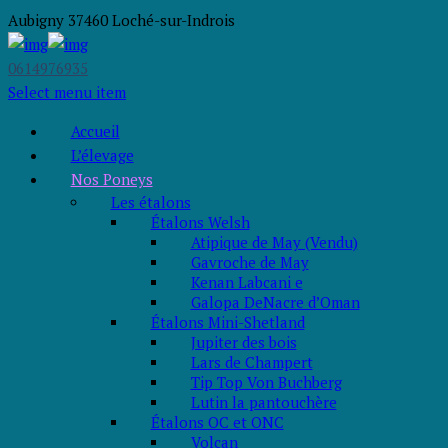
Aubigny 37460
Loché-sur-Indrois
0614976935
Select menu item
Accueil
L’élevage
Nos Poneys
Les étalons
Étalons Welsh
Atipique de May (Vendu)
Gavroche de May
Kenan Labcani e
Galopa DeNacre d’Oman
Étalons Mini-Shetland
Jupiter des bois
Lars de Champert
Tip Top Von Buchberg
Lutin la pantouchère
Étalons OC et ONC
Volcan