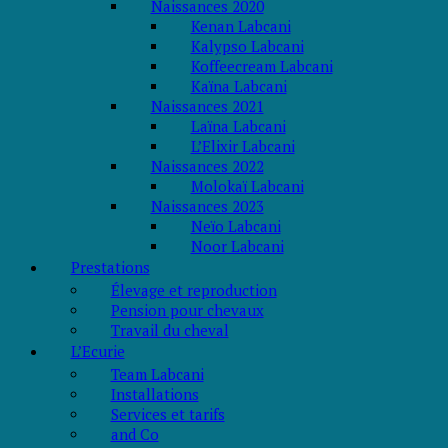
Naissances 2020
Kenan Labcani
Kalypso Labcani
Koffeecream Labcani
Kaïna Labcani
Naissances 2021
Laïna Labcani
L’Elixir Labcani
Naissances 2022
Molokaï Labcani
Naissances 2023
Neïo Labcani
Noor Labcani
Prestations
Élevage et reproduction
Pension pour chevaux
Travail du cheval
L’Ecurie
Team Labcani
Installations
Services et tarifs
and Co