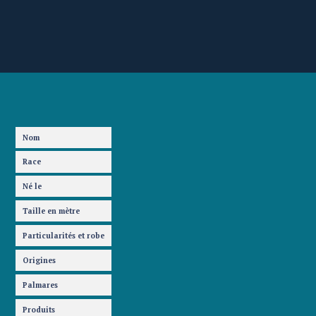
Nom
Race
Né le
Taille en mètre
Particularités et robe
Origines
Palmares
Produits